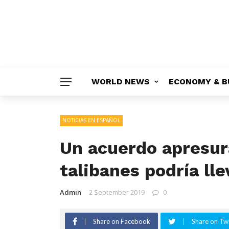
WORLD NEWS
ECONOMY & B
NOTICIAS EN ESPAÑOL
Un acuerdo apresur
talibanes podría lle
Admin
2 September 2019
0
Share on Facebook
Share on Twi