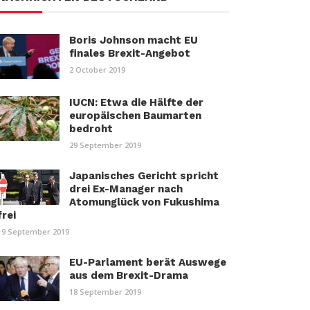
Boris Johnson macht EU
finales Brexit-Angebot
2 October 2019
IUCN: Etwa die Hälfte der
europäischen Baumarten
bedroht
29 September 2019
Japanisches Gericht spricht
drei Ex-Manager nach
Atomunglück von Fukushima
frei
19 September 2019
EU-Parlament berät Auswege
aus dem Brexit-Drama
18 September 2019