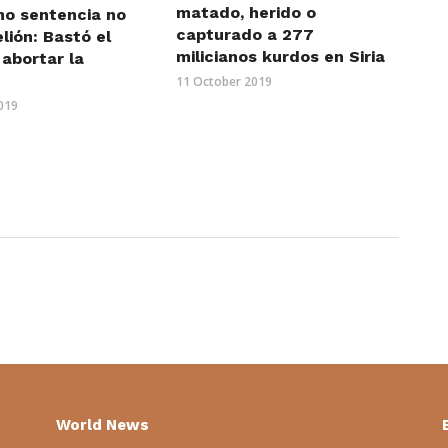
matado, herido o
mo sentencia no
capturado a 277
lión: Bastó el
milicianos kurdos en Siria
abortar la
”
11 October 2019
019
World News