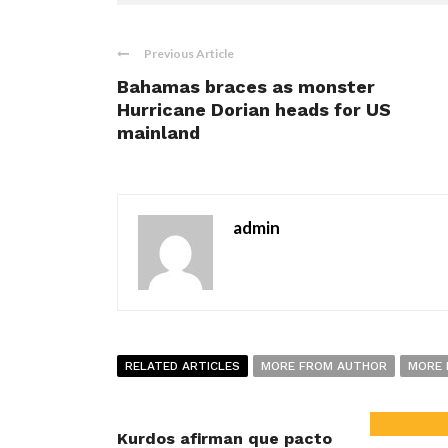
Previous Article
Bahamas braces as monster
Hurricane Dorian heads for US
mainland
admin
RELATED ARTICLES
MORE FROM AUTHOR
MORE 
Kurdos afirman que pacto