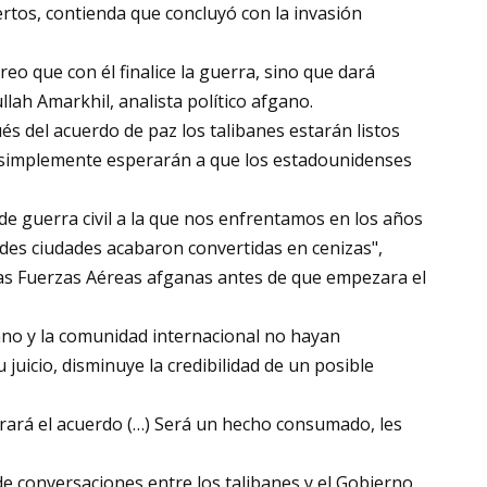
rtos, contienda que concluyó con la invasión
reo que con él finalice la guerra, sino que dará
llah Amarkhil, analista político afgano.
és del acuerdo de paz los talibanes estarán listos
 o simplemente esperarán a que los estadounidenses
 de guerra civil a la que nos enfrentamos en los años
andes ciudades acabaron convertidas en cenizas",
as Fuerzas Aéreas afganas antes de que empezara el
ano y la comunidad internacional no hayan
 juicio, disminuye la credibilidad de un posible
rará el acuerdo (…) Será un hecho consumado, les
 de conversaciones entre los talibanes y el Gobierno