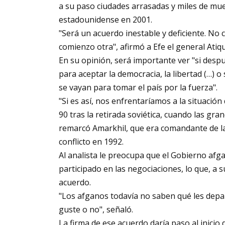
a su paso ciudades arrasadas y miles de mue
estadounidense en 2001.
"Será un acuerdo inestable y deficiente. No c
comienzo otra", afirmó a Efe el general Atiqu
En su opinión, será importante ver "si despu
para aceptar la democracia, la libertad (…)
se vayan para tomar el país por la fuerza".
"Si es así, nos enfrentaríamos a la situación
90 tras la retirada soviética, cuando las gr
remarcó Amarkhil, que era comandante de l
conflicto en 1992.
Al analista le preocupa que el Gobierno afg
participado en las negociaciones, lo que, a su
acuerdo.
"Los afganos todavía no saben qué les depa
guste o no", señaló.
La firma de ese acuerdo daría paso al inicio