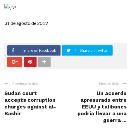
31 de agosto de 2019
Share on Facebook
Share on Twitter
Previous Article
Next Article
Sudan court
Un acuerdo
accepts corruption
apresurado entre
charges against al-
EEUU y talibanes
Bashir
podría llevar a una
guerra ...