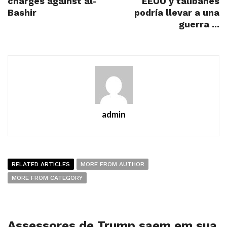
charges against al-
EEUU y talibanes
Bashir
podría llevar a una
guerra ...
admin
RELATED ARTICLES
MORE FROM AUTHOR
MORE FROM CATEGORY
Assessores de Trump saem em sua