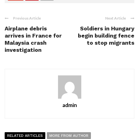
Previous Article
Next Article
Airplane debris
Soldiers in Hungary
arrives in France for
begin building fence
Malaysia crash
to stop migrants
investigation
admin
RELATED ARTICLES
MORE FROM AUTHOR