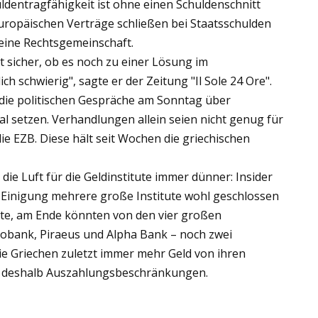
huldentragfähigkeit ist ohne einen Schuldenschnitt
europäischen Verträge schließen bei Staatsschulden
 eine Rechtsgemeinschaft.
t sicher, ob es noch zu einer Lösung im
h schwierig", sagte er der Zeitung "Il Sole 24 Ore".
die politischen Gespräche am Sonntag über
l setzen. Verhandlungen allein seien nicht genug für
e EZB. Diese hält seit Wochen die griechischen
e Luft für die Geldinstitute immer dünner: Insider
e-Einigung mehrere große Institute wohl geschlossen
te, am Ende könnten von den vier großen
robank, Piraeus und Alpha Bank – noch zwei
ie Griechen zuletzt immer mehr Geld von ihren
n deshalb Auszahlungsbeschränkungen.