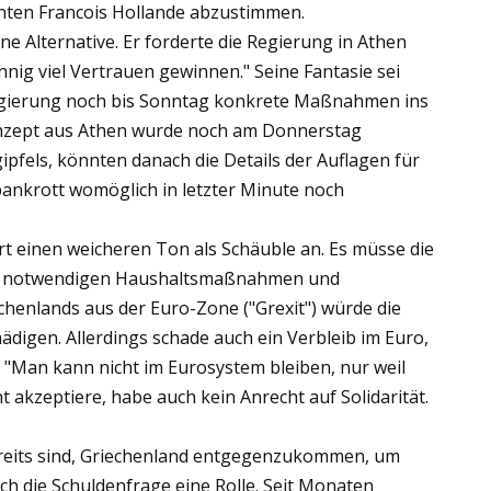
nten Francois Hollande abzustimmen.
ne Alternative. Er forderte die Regierung in Athen
nig viel Vertrauen gewinnen." Seine Fantasie sei
 Regierung noch bis Sonntag konkrete Maßnahmen ins
nzept aus Athen wurde noch am Donnerstag
gipfels, könnten danach die Details der Auflagen für
bankrott womöglich in letzter Minute noch
rt einen weicheren Ton als Schäuble an. Es müsse die
en notwendigen Haushaltsmaßnahmen und
henlands aus der Euro-Zone ("Grexit") würde die
igen. Allerdings schade auch ein Verbleib im Euro,
e: "Man kann nicht im Eurosystem bleiben, nur weil
 akzeptiere, habe auch kein Anrecht auf Solidarität.
bereits sind, Griechenland entgegenzukommen, um
uch die Schuldenfrage eine Rolle. Seit Monaten