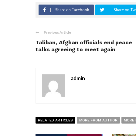
Share on Facebook
Share on Twi
Previous Article
Taliban, Afghan officials end peace
talks agreeing to meet again
admin
RELATED ARTICLES
MORE FROM AUTHOR
MORE 