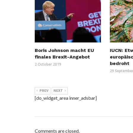
Boris Johnson macht EU
IUCN: Etw
finales Brexit-Angebot
europäis
bedroht
2 October 2019
29 Septembe
PREV
NEXT
[do_widget_area inner_adsbar]
Comments are closed.