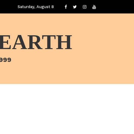
Saturday, August 8
 EARTH
1999